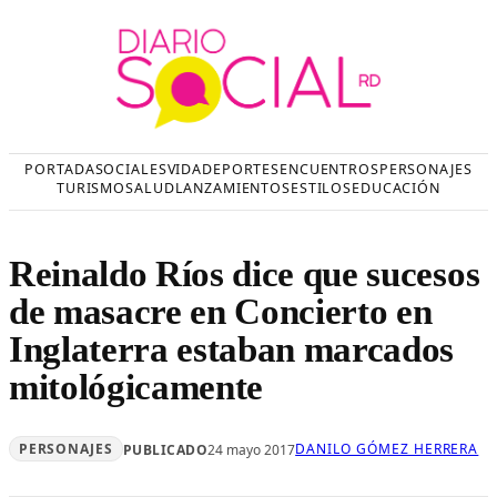
Saltar
al
contenido
PORTADA
SOCIALES
VIDA
DEPORTES
ENCUENTROS
PERSONAJES
TURISMO
SALUD
LANZAMIENTOS
ESTILOS
EDUCACIÓN
Reinaldo Ríos dice que sucesos
de masacre en Concierto en
Inglaterra estaban marcados
mitológicamente
PERSONAJES
DANILO GÓMEZ HERRERA
PUBLICADO
24 mayo 2017