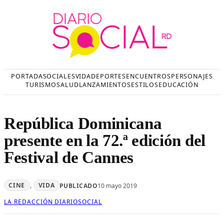
Saltar
al
contenido
PORTADA
SOCIALES
VIDA
DEPORTES
ENCUENTROS
PERSONAJES
TURISMO
SALUD
LANZAMIENTOS
ESTILOS
EDUCACIÓN
República Dominicana
presente en la 72.ª edición del
Festival de Cannes
CINE
, 
VIDA
PUBLICADO
10 mayo 2019
LA REDACCIÓN DIARIOSOCIAL