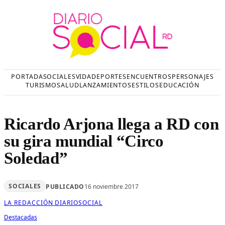
Saltar
al
contenido
PORTADA
SOCIALES
VIDA
DEPORTES
ENCUENTROS
PERSONAJES
TURISMO
SALUD
LANZAMIENTOS
ESTILOS
EDUCACIÓN
Ricardo Arjona llega a RD con
su gira mundial “Circo
Soledad”
SOCIALES
PUBLICADO
16 noviembre 2017
LA REDACCIÓN DIARIOSOCIAL
Destacadas