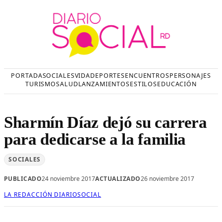
Saltar
al
contenido
PORTADA
SOCIALES
VIDA
DEPORTES
ENCUENTROS
PERSONAJES
TURISMO
SALUD
LANZAMIENTOS
ESTILOS
EDUCACIÓN
Sharmín Díaz dejó su carrera
para dedicarse a la familia
SOCIALES
PUBLICADO
24 noviembre 2017
ACTUALIZADO
26 noviembre 2017
LA REDACCIÓN DIARIOSOCIAL