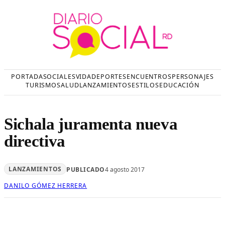
Saltar
al
contenido
PORTADA
SOCIALES
VIDA
DEPORTES
ENCUENTROS
PERSONAJES
TURISMO
SALUD
LANZAMIENTOS
ESTILOS
EDUCACIÓN
Sichala juramenta nueva
directiva
LANZAMIENTOS
PUBLICADO
4 agosto 2017
DANILO GÓMEZ HERRERA