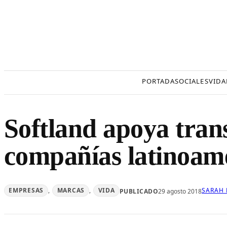
Saltar
al
contenido
PORTADA
SOCIALES
VIDA
Softland apoya tran
compañías latinoam
EMPRESAS
, 
MARCAS
, 
VIDA
SARAH
PUBLICADO
29 agosto 2018