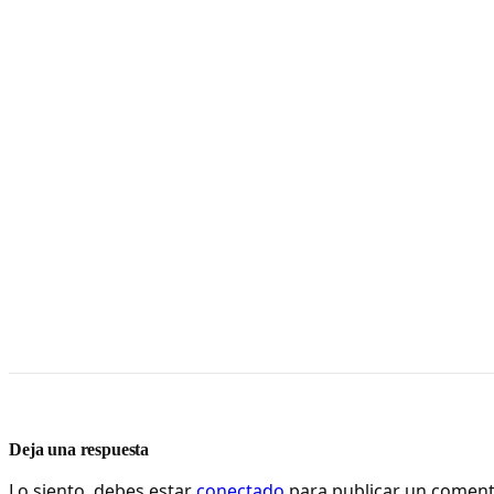
Deja una respuesta
Lo siento, debes estar
conectado
para publicar un coment