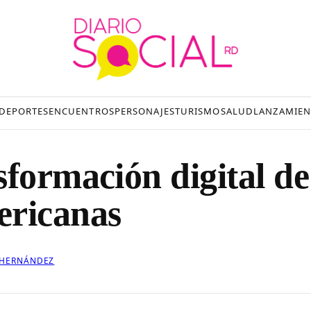
DEPORTES
ENCUENTROS
PERSONAJES
TURISMO
SALUD
LANZAMIEN
sformación digital de
ericanas
 HERNÁNDEZ