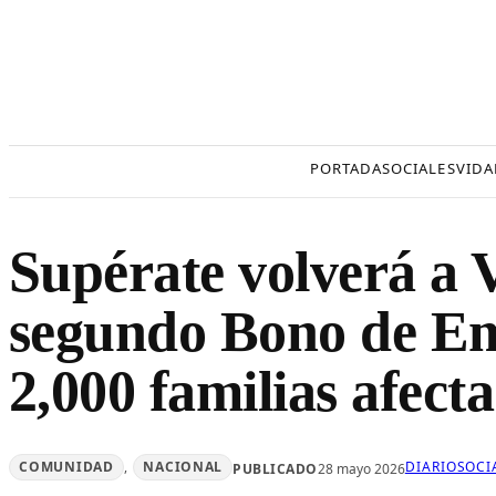
Saltar
al
contenido
PORTADA
SOCIALES
VIDA
Supérate volverá a 
segundo Bono de Em
2,000 familias afecta
COMUNIDAD
, 
NACIONAL
DIARIOSOCI
PUBLICADO
28 mayo 2026