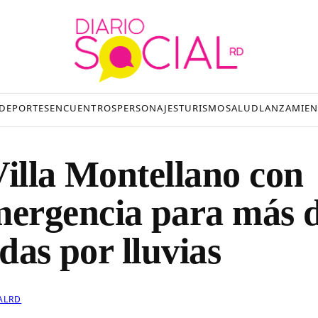
DEPORTES
ENCUENTROS
PERSONAJES
TURISMO
SALUD
LANZAMIEN
Villa Montellano con
ergencia para más 
das por lluvias
ALRD