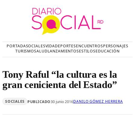
Saltar
al
contenido
PORTADA
SOCIALES
VIDA
DEPORTES
ENCUENTROS
PERSONAJES
TURISMO
SALUD
LANZAMIENTOS
ESTILOS
EDUCACIÓN
Tony Raful “la cultura es la
gran cenicienta del Estado”
SOCIALES
DANILO GÓMEZ HERRERA
PUBLICADO
30 junio 2016