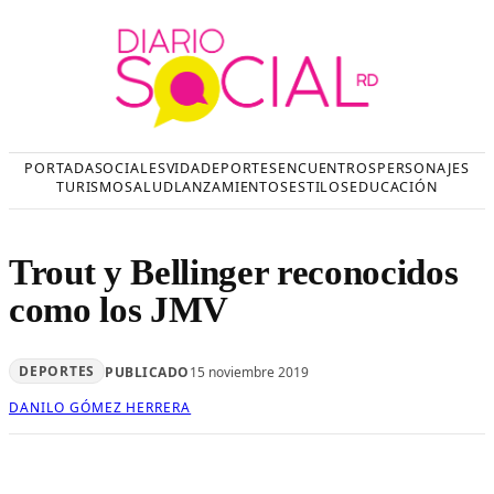
Saltar
al
contenido
PORTADA
SOCIALES
VIDA
DEPORTES
ENCUENTROS
PERSONAJES
TURISMO
SALUD
LANZAMIENTOS
ESTILOS
EDUCACIÓN
Trout y Bellinger reconocidos
como los JMV
DEPORTES
PUBLICADO
15 noviembre 2019
DANILO GÓMEZ HERRERA