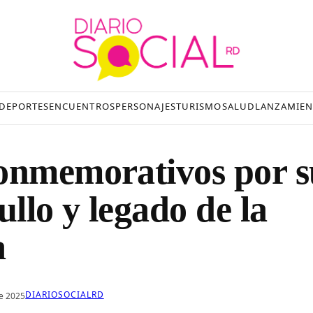
DEPORTES
ENCUENTROS
PERSONAJES
TURISMO
SALUD
LANZAMIEN
conmemorativos por s
ullo y legado de la
a
DIARIOSOCIALRD
e 2025