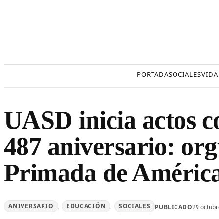
Saltar
al
contenido
PORTADA
SOCIALES
VIDA
UASD inicia actos 
487 aniversario: org
Primada de Améric
ANIVERSARIO
, 
EDUCACIÓN
, 
SOCIALES
PUBLICADO
29 octubr