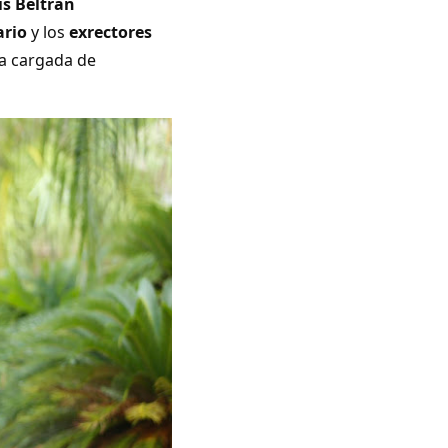
is Beltrán
ario
y los
exrectores
da cargada de