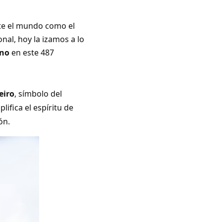
nte el mundo como el
nal, hoy la izamos a lo
ano
en este 487
eiro
, símbolo del
lifica el espíritu de
ón.