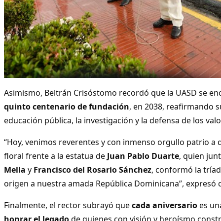
Asimismo, Beltrán Crisóstomo recordó que la UASD se en
quinto centenario de fundación
, en 2038, reafirmando 
educación pública, la investigación y la defensa de los valo
“Hoy, venimos reverentes y con inmenso orgullo patrio a 
floral frente a la estatua de
Juan Pablo Duarte
, quien jun
Mella
y
Francisco del Rosario Sánchez
, conformó la tríad
origen a nuestra amada República Dominicana”, expresó 
Finalmente, el rector subrayó que
cada aniversario
es un
honrar el legado
de quienes con visión y heroísmo constr