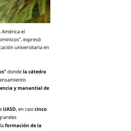
 América el
ominicos”, expresó
cación universitaria en
os”
donde
la cátedra
pensamiento
iencia y manantial de
la
UASD
, en casi
cinco
grandes
 la
formación de la