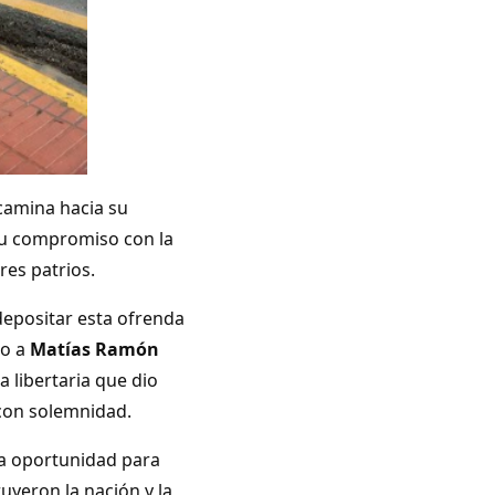
camina hacia su
su compromiso con la
res patrios.
depositar esta ofrenda
to a
Matías Ramón
a libertaria que dio
con solemnidad.
a oportunidad para
uyeron la nación y la