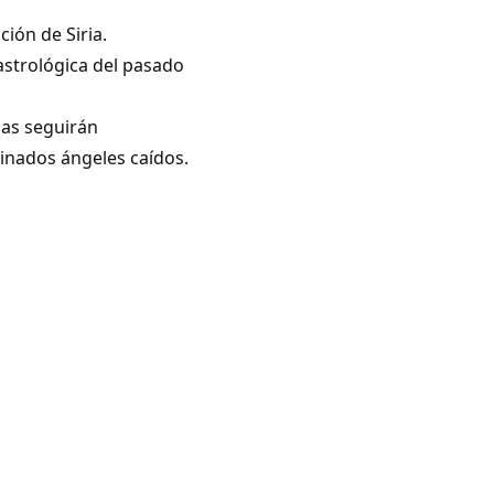
 una.
 de Siria.
 astrológica del pasado
rre allí hoy día.
eguirán
inados ángeles caídos.