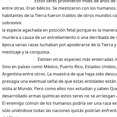
Estos seres provinieron miles de años de la co
entre otras. Eran bélicos. Se mestizaron con los humanos
habitantes de la Tierra fueron traídos de otros mundos 
sobrevivir. Se en
la especie agachada en posición fetal porque es la man
muriera a causa de un estrellamiento o una derribada de 
época varias razas luchaban pot apoderarse de la Tierra 
mestizaje y la con
Existen otras especies más enterradas no so
Sino en países como México, Puerto Rico, Estados Unidos, C
Argentina entre otros. La muestra de que haya sido descu
presagia una eventual señal de que estas entidades est
visita al Mundo. Pero como ellos nos estudian y saben Qu
desarrollado armas químicas estos seres no se arriesgan
El enemigo común de los humanos podría ser una raza ex
sólo uniéndose todas las naciones quizás podrían enfrent