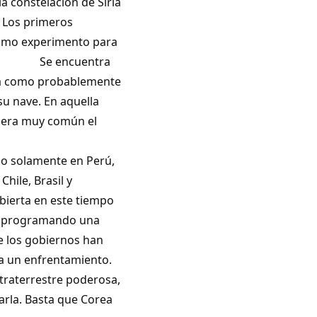
nstelación de Siria
. Los primeros
como experimento para
cuentra
era como probablemente
su nave. En aquella
y era muy común el
quista.
lamente en Perú,
hile, Brasil y
bierta en este tiempo
án programando una
e los gobiernos han
 a un enfrentamiento.
traterrestre poderosa,
arla. Basta que Corea