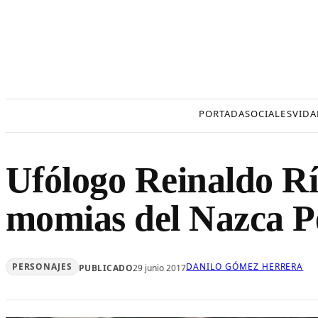
Saltar
al
contenido
PORTADA
SOCIALES
VIDA
Ufólogo Reinaldo Río
momias del Nazca P
PERSONAJES
DANILO GÓMEZ HERRERA
PUBLICADO
29 junio 2017