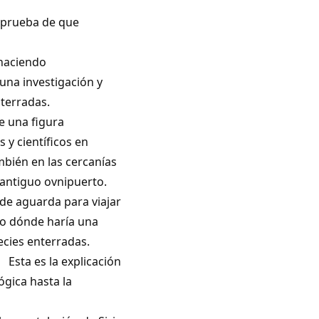
a prueba de que
terrestres.
aciendo
una investigación y
omias enterradas.
na figura
y científicos en
bién en las cercanías
 antiguo ovnipuerto.
de aguarda para viajar
so dónde haría una
especies enterradas.
icación
ógica hasta la
ca.