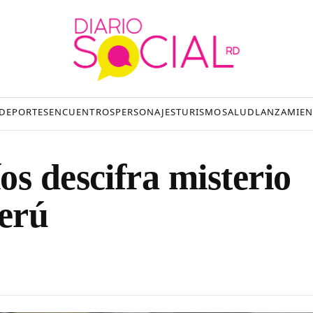
DEPORTES
ENCUENTROS
PERSONAJES
TURISMO
SALUD
LANZAMIEN
s descifra misterio
erú