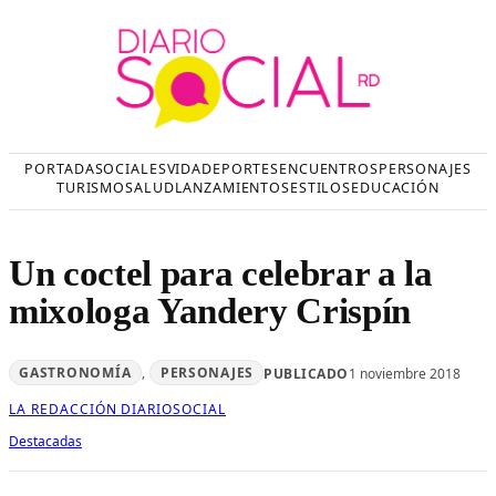
Saltar
al
contenido
PORTADA
SOCIALES
VIDA
DEPORTES
ENCUENTROS
PERSONAJES
TURISMO
SALUD
LANZAMIENTOS
ESTILOS
EDUCACIÓN
Un coctel para celebrar a la
mixologa Yandery Crispín
GASTRONOMÍA
, 
PERSONAJES
PUBLICADO
1 noviembre 2018
LA REDACCIÓN DIARIOSOCIAL
Destacadas