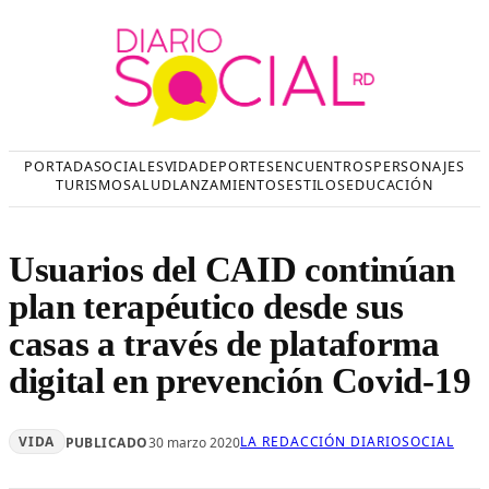
Saltar
al
contenido
PORTADA
SOCIALES
VIDA
DEPORTES
ENCUENTROS
PERSONAJES
TURISMO
SALUD
LANZAMIENTOS
ESTILOS
EDUCACIÓN
Usuarios del CAID continúan
plan terapéutico desde sus
casas a través de plataforma
digital en prevención Covid-19
VIDA
LA REDACCIÓN DIARIOSOCIAL
PUBLICADO
30 marzo 2020