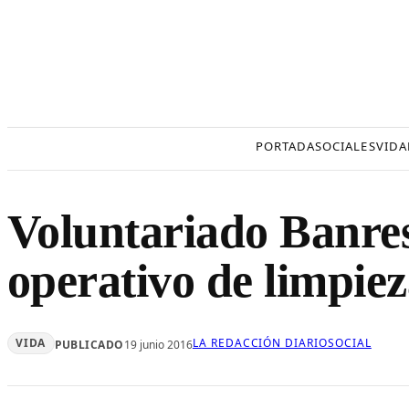
Saltar
al
contenido
PORTADA
SOCIALES
VIDA
Voluntariado Banres
operativo de limpie
VIDA
LA REDACCIÓN DIARIOSOCIAL
PUBLICADO
19 junio 2016