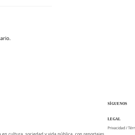
ario.
SÍGUENOS
LEGAL
Privacidad
/
Tér
 en cultura, sociedad y vida pública, con reportajes