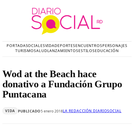
Saltar
al
contenido
PORTADA
SOCIALES
VIDA
DEPORTES
ENCUENTROS
PERSONAJES
TURISMO
SALUD
LANZAMIENTOS
ESTILOS
EDUCACIÓN
Wod at the Beach hace
donativo a Fundación Grupo
Puntacana
VIDA
LA REDACCIÓN DIARIOSOCIAL
PUBLICADO
5 enero 2018