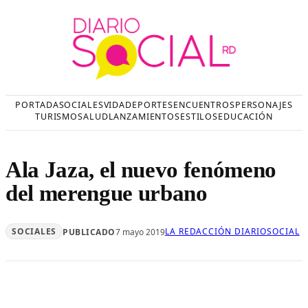
Saltar
al
contenido
PORTADA
SOCIALES
VIDA
DEPORTES
ENCUENTROS
PERSONAJES
TURISMO
SALUD
LANZAMIENTOS
ESTILOS
EDUCACIÓN
Ala Jaza, el nuevo fenómeno
del merengue urbano
SOCIALES
LA REDACCIÓN DIARIOSOCIAL
PUBLICADO
7 mayo 2019