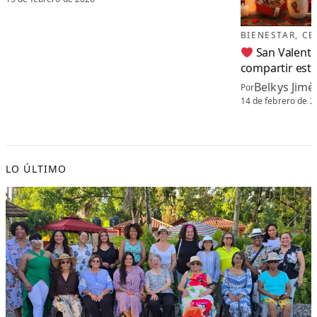
BIENESTAR
, 
CE
San Valentín
compartir este
Belkys Jimè
Por
14 de febrero de 2
LO ÚLTIMO