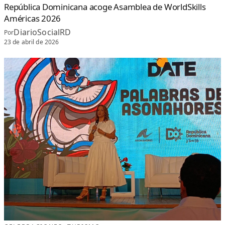
C
República Dominicana acoge Asamblea de WorldSkills
O
P
Américas 2026
R
O
F
DiarioSocialRD
Por
E
S
23 de abril de 2026
I
O
N
A
L