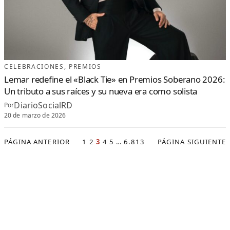
CELEBRACIONES
, 
PREMIOS
Lemar redefine el «Black Tie» en Premios Soberano 2026:
Un tributo a sus raíces y su nueva era como solista
DiarioSocialRD
Por
20 de marzo de 2026
PÁGINA ANTERIOR
1
2
3
4
5
…
6.813
PÁGINA SIGUIENTE