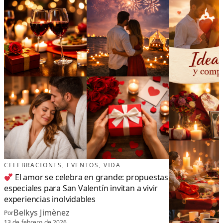
CELEBRACIONES
, 
EVENTOS
, 
VIDA
El amor se celebra en grande: propuestas
especiales para San Valentín invitan a vivir
experiencias inolvidables
Belkys Jimènez
Por
13 de febrero de 2026