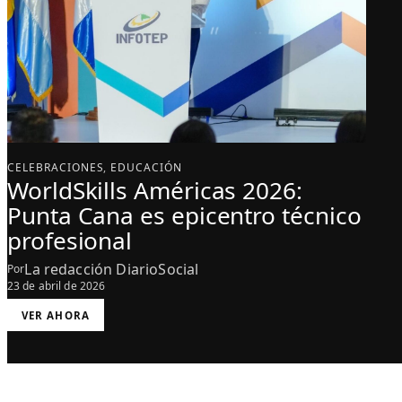
CELEBRACIONES
, 
EDUCACIÓN
WorldSkills Américas 2026:
Punta Cana es epicentro técnico
profesional
La redacción DiarioSocial
Por
23 de abril de 2026
:
VER AHORA
W
O
R
L
D
S
K
I