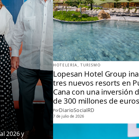
HOTELERIA
, 
TURISMO
Lopesan Hotel Group in
tres nuevos resorts en P
Cana con una inversión 
de 300 millones de euro
DiarioSocialRD
Por
7 de julio de 2026
al 2026 y