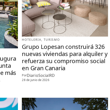
HOTELERIA
, 
TURISMO
Grupo Lopesan construirá 326
nuevas viviendas para alquiler y
augura
refuerza su compromiso social
unta
en Gran Canaria
de más
DiarioSocialRD
Por
s
28 de junio de 2026