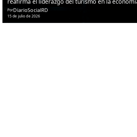
reafirma el liderazgo del turismo en la econom
DiarioSocialRD
Por
15 de julio de 2026