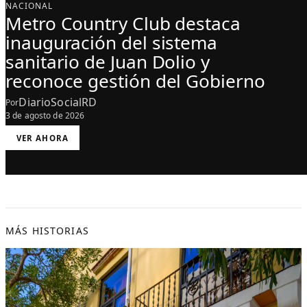
NACIONAL
Metro Country Club destaca
inauguración del sistema
sanitario de Juan Dolio y
reconoce gestión del Gobierno
DiarioSocialRD
Por
3 de agosto de 2026
:
VER AHORA
M
E
T
R
O
C
O
U
N
T
R
Y
MÁS HISTORIAS
C
L
U
B
D
E
S
T
A
C