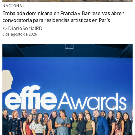
I
NACIONAL
O
Y
Embajada dominicana en Francia y Banreservas abren
R
E
convocatoria para residencias artísticas en París
C
O
N
DiarioSocialRD
Por
O
C
3 de agosto de 2026
E
G
E
S
T
I
Ó
N
D
E
L
G
O
B
I
E
R
N
O