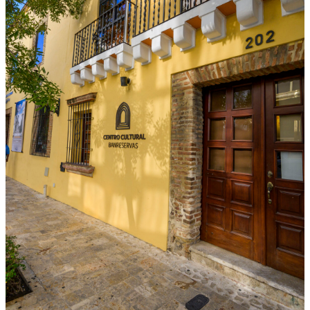
A
I
N
A
U
G
U
R
A
C
I
Ó
N
D
E
L
S
I
S
T
E
M
A
S
A
N
I
T
A
R
I
O
D
E
J
U
A
N
D
O
L