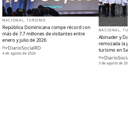
NACIONAL
, 
TURISMO
República Dominicana rompe récord con
NACIONAL
, 
TU
más de 7.7 millones de visitantes entre
Abinader y Da
enero y julio de 2026
remozada la pl
DiarioSocialRD
Por
turismo en Sa
4 de agosto de 2026
DiarioSoci
Por
3 de agosto de 20