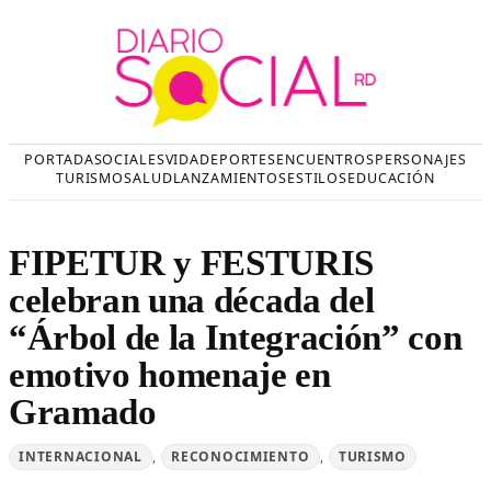
Saltar
al
contenido
PORTADA
SOCIALES
VIDA
DEPORTES
ENCUENTROS
PERSONAJES
TURISMO
SALUD
LANZAMIENTOS
ESTILOS
EDUCACIÓN
FIPETUR y FESTURIS
celebran una década del
“Árbol de la Integración” con
emotivo homenaje en
Gramado
INTERNACIONAL
, 
RECONOCIMIENTO
, 
TURISMO