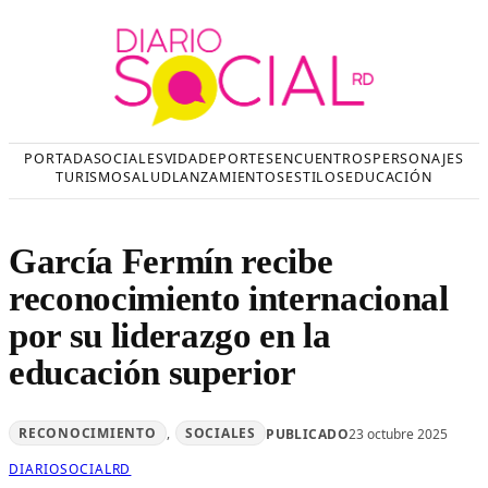
Saltar
al
contenido
PORTADA
SOCIALES
VIDA
DEPORTES
ENCUENTROS
PERSONAJES
TURISMO
SALUD
LANZAMIENTOS
ESTILOS
EDUCACIÓN
García Fermín recibe
reconocimiento internacional
por su liderazgo en la
educación superior
RECONOCIMIENTO
, 
SOCIALES
PUBLICADO
23 octubre 2025
DIARIOSOCIALRD