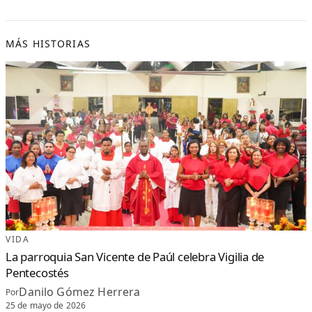
A
Y
B
I
E
N
MÁS HISTORIAS
E
S
T
A
R
:
E
L
G
O
B
I
E
R
N
O
I
M
P
A
C
T
A
A
M
VIDA
Á
S
La parroquia San Vicente de Paúl celebra Vigilia de
D
E
Pentecostés
5
,
0
Danilo Gómez Herrera
Por
0
0
25 de mayo de 2026
M