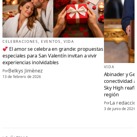
CELEBRACIONES
, 
EVENTOS
, 
VIDA
El amor se celebra en grande: propuestas
especiales para San Valentín invitan a vivir
experiencias inolvidables
VIDA
Belkys Jimènez
Por
Abinader y Ge
13 de febrero de 2026
conectividad a
Sky High reaf
región
La redacció
Por
3 de junio de 2026