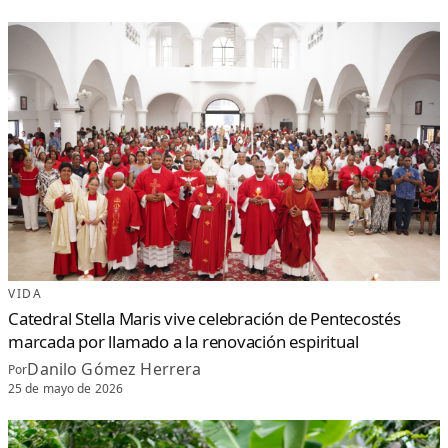
A
D
R
E
S
E
N
S
Á
N
C
H
E
Z
R
A
M
Í
R
E
Z
A
T
R
A
V
É
VIDA
S
D
Catedral Stella Maris vive celebración de Pentecostés
E
D
marcada por llamado a la renovación espiritual
A
S
Danilo Gómez Herrera
Por
A
C
25 de mayo de 2026