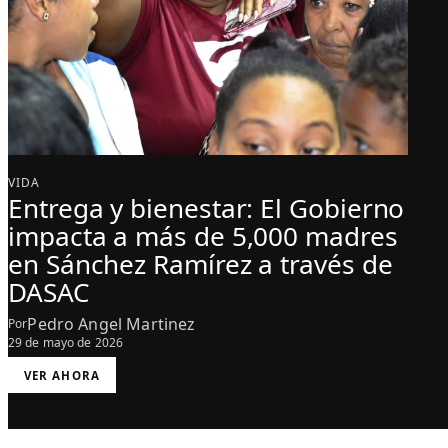
VIDA
Entrega y bienestar: El Gobierno
impacta a más de 5,000 madres
en Sánchez Ramírez a través de
DASAC
Pedro Angel Martinez
Por
29 de mayo de 2026
:
VER AHORA
E
N
T
R
E
G